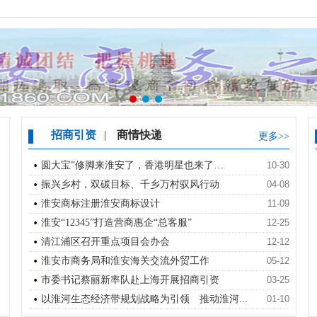
招商引资
|
商情快递
更多>>
圆大宝”修脚来淮安了，香港明星也来了…
10-30
振兴乡村，双碳目标、千乡万村驭风行动
04-08
淮安商标注册淮安商标设计
11-09
淮安“12345”打造营商惠企“总客服”
12-25
清江浦区召开重点项目会办会
12-12
淮安市商务局和淮安海关交流外贸工作
05-12
市委书记蔡丽新率队赴上海开展招商引资
03-25
以淮河生态经济带规划战略为引领 推动淮河...
01-10