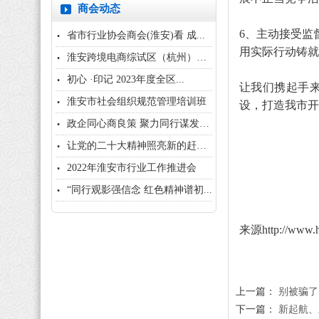
商会动态
6、主动接受监
省市行业协会商会(淮安)看 成...
用实际行动铸就
淮安跨境电商综试区（杭州）招商...
初心 ·印记 2023年度全区...
让我们携起手
淮安市社会组织规范管理培训班
设，打造我市开
政企同心商良策 聚力同行谋发展...
让党的二十大精神照亮新的赶考之...
2022年淮安市行业工作推进会
“同行观影强信念 红色精神谱初...
来源http://www.h
上一篇：
别被骗了
下一篇：
新起航、