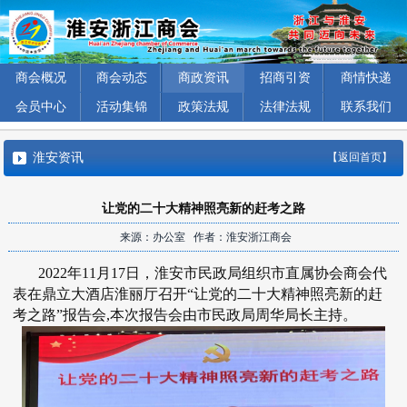
商会概况
商会动态
商政资讯
招商引资
商情快递
会员中心
活动集锦
政策法规
法律法规
联系我们
淮安资讯
【返回首页】
让党的二十大精神照亮新的赶考之路
来源：办公室 作者：淮安浙江商会
2022年11月17日，淮安市民政局组织市直属协会商会代
表在鼎立大酒店淮丽厅召开“让党的二十大精神照亮新的赶
考之路”报告会,本次报告会由市民政局周华局长主持。