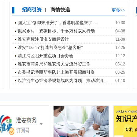
招商引资
|
商情快递
更多>>
圆大宝”修脚来淮安了，香港明星也来了…
10-30
振兴乡村，双碳目标、千乡万村驭风行动
04-08
淮安商标注册淮安商标设计
11-09
淮安“12345”打造营商惠企“总客服”
12-25
清江浦区召开重点项目会办会
12-12
淮安市商务局和淮安海关交流外贸工作
05-12
市委书记蔡丽新率队赴上海开展招商引资
03-25
以淮河生态经济带规划战略为引领 推动淮河...
01-10